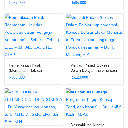
Prof. Dr. M. Giatman, MSI
Sosial – Edi Saputra
Rp
57.000
Rp
65.000
Hasibuan
Pemeriksaan Pajak
Menjadi Pribadi Sukses
(Memahami Hak dan
Dalam Belajar Implementasi
Kewajiban dalam Pengujian
Konsep Belajar Efektif
Rp
85.000
Rp
123.000
Kepatuhan) – Sabar L.
Menurut al-Zarnuji dalam
Tobing, S.E., M.M., Ak., CA.,
Lingkungan Pondok
CTL., CTAP.
Pesantren – Dr. H. Maslani,
M.Ag.
Akuntabilitas Kinerja