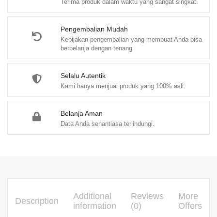
Terima produk dalam waktu yang sangat singkat.
Hj.
Misna
Ariani
Pengembalian Mudah
Kebijakan pengembalian yang membuat Anda bisa
quantity
berbelanja dengan tenang
Selalu Autentik
Kami hanya menjual produk yang 100% asli.
Belanja Aman
Data Anda senantiasa terlindungi.
Additional
Reviews
More
Description
information
(0)
Offers