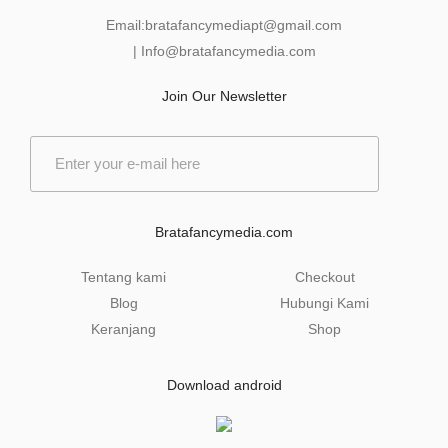
Email:
bratafancymediapt@gmail.com
|
Info@bratafancymedia
.com
Join Our Newsletter
E
m
a
i
l
Bratafancymedia.com
*
Tentang kami
Checkout
Blog
Hubungi Kami
Keranjang
Shop
Download android