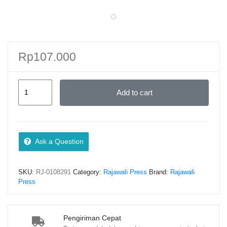
Rp
107.000
METODOLOGI
Add to cart
PENELITIAN:
LANGKAH
MUDAH
MENULIS
Ask a Question
SKRIPSI
DAN
SKU:
RJ-0108291
Category:
Rajawali Press
Brand:
Rajawali
TESIS
Press
–
Dr.
Dra.
Pengiriman Cepat