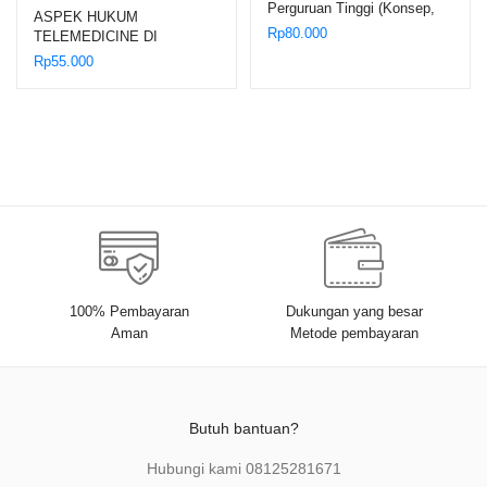
Perguruan Tinggi (Konsep,
ASPEK HUKUM
Teori, dan Kasus) – Dr. Hanif
Rp
80.000
TELEMEDICINE DI
Al Kadri, M.Pd.
INDONESIA – Dr. Yussy
Rp
55.000
Adelina Mannas, S.H., M.H.;
Dr. Siska Elvandari, S.H.,
M.H.
100% Pembayaran
Dukungan yang besar
Aman
Metode pembayaran
Butuh bantuan?
Hubungi kami
08125281671