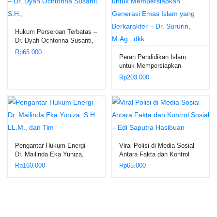
Hukum Perseroan Terbatas –
Dr. Dyah Ochtorina Susanti,
S.H.,
Rp
65.000
Peran Pendidikan Islam
untuk Mempersiapkan
Generasi Emas Islam yang
Rp
203.000
Berkarakter – Dr. Sururin,
M.Ag., dkk.
Pengantar Hukum Energi –
Viral Polisi di Media Sosial
Dr. Mailinda Eka Yuniza,
Antara Fakta dan Kontrol
S.H., LL.M., dan Tim
Sosial – Edi Saputra
Rp
160.000
Rp
65.000
Hasibuan