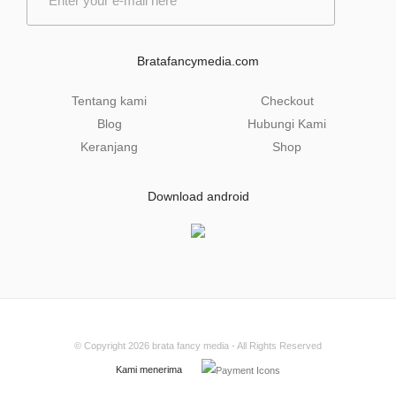
m
a
i
l
Bratafancymedia.com
*
Tentang kami
Checkout
Blog
Hubungi Kami
Keranjang
Shop
Download android
© Copyright 2026
brata fancy media
- All Rights Reserved
Kami menerima