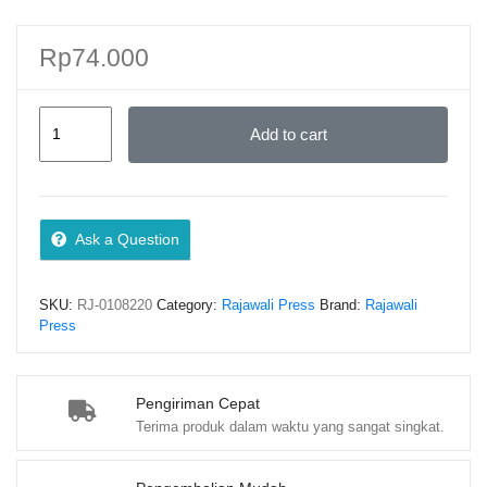
Rp
74.000
Minangkabau:
Add to cart
Perkembangan
Sejarah
dan
Kebudayaan
Ask a Question
–
Drs.
SKU:
RJ-0108220
Category:
Rajawali Press
Brand:
Rajawali
Etmi
Press
Hardi,
M.Hum.
quantity
Pengiriman Cepat
Terima produk dalam waktu yang sangat singkat.