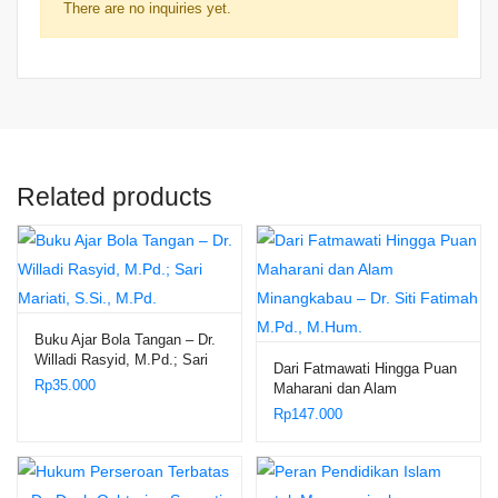
There are no inquiries yet.
Related products
Buku Ajar Bola Tangan – Dr.
Willadi Rasyid, M.Pd.; Sari
Dari Fatmawati Hingga Puan
Mariati, S.Si., M.Pd.
Rp
35.000
Maharani dan Alam
Minangkabau – Dr. Siti
Rp
147.000
Fatimah M.Pd., M.Hum.