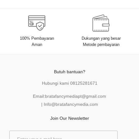
100% Pembayaran
Dukungan yang besar
Aman
Metode pembayaran
Butuh bantuan?
Hubungi kami
08125281671
Email:
bratafancymediapt@gmail.com
|
Info@bratafancymedia
.com
Join Our Newsletter
E