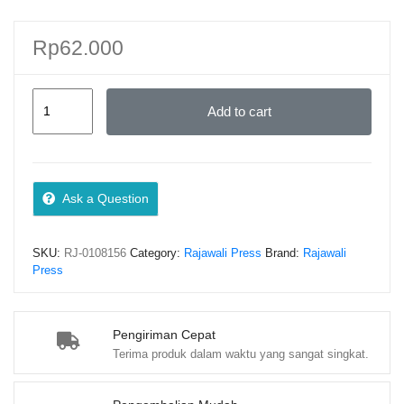
Rp
62.000
Pedoman
Add to cart
Pengelolaan
Laboratorium
–
Riska
Ask a Question
Imanda,
S.Pd.,
SKU:
RJ-0108156
Category:
Rajawali Press
Brand:
Rajawali
M.Pd.,
Press
dan
Fakhrah
quantity
Pengiriman Cepat
Terima produk dalam waktu yang sangat singkat.