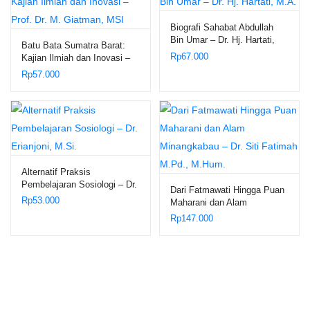
Biografi Sahabat Abdullah
Bin Umar – Dr. Hj. Hartati,
Batu Bata Sumatra Barat:
M.A.
Rp
67.000
Kajian Ilmiah dan Inovasi –
Prof. Dr. M. Giatman, MSI
Rp
57.000
Alternatif Praksis
Pembelajaran Sosiologi – Dr.
Dari Fatmawati Hingga Puan
Erianjoni, M.Si.
Rp
53.000
Maharani dan Alam
Minangkabau – Dr. Siti
Rp
147.000
Fatimah M.Pd., M.Hum.