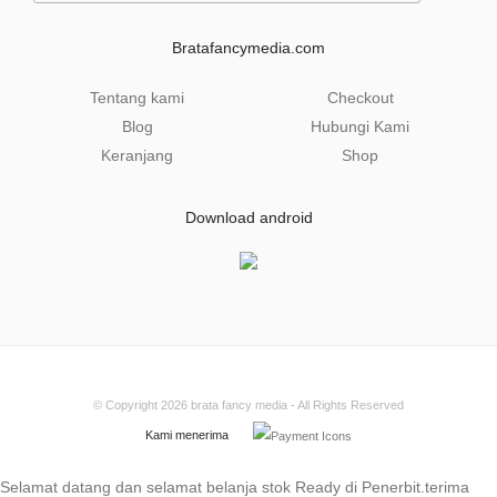
i
l
Bratafancymedia.com
*
Tentang kami
Checkout
Blog
Hubungi Kami
Keranjang
Shop
Download android
© Copyright 2026
brata fancy media
- All Rights Reserved
Kami menerima
Selamat datang dan selamat belanja stok Ready di Penerbit.terima