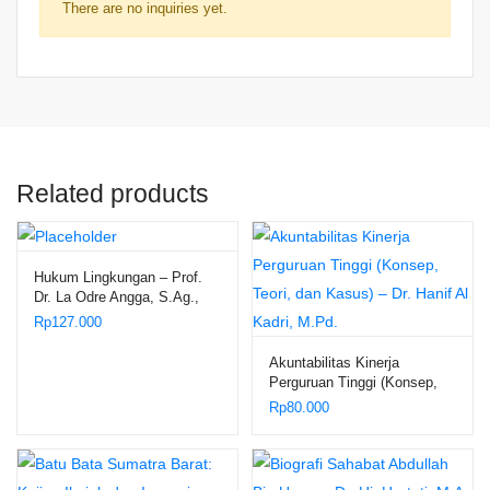
There are no inquiries yet.
Related products
Hukum Lingkungan – Prof.
Dr. La Odre Angga, S.Ag.,
S.H., M.Hum.
Rp
127.000
Akuntabilitas Kinerja
Perguruan Tinggi (Konsep,
Teori, dan Kasus) – Dr. Hanif
Rp
80.000
Al Kadri, M.Pd.