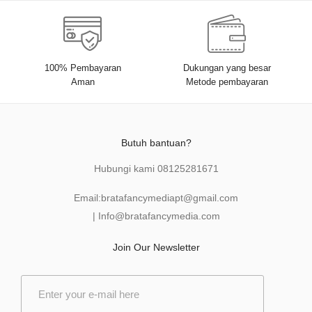
100% Pembayaran
Dukungan yang besar
Aman
Metode pembayaran
Butuh bantuan?
Hubungi kami
08125281671
Email:
bratafancymediapt@gmail.com
|
Info@bratafancymedia
.com
Join Our Newsletter
E
m
a