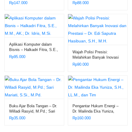
Minangkabau – Dr. Siti
Keuangan dalam Bingkai Al-
Rp
147.000
Rp
88.000
Fatimah M.Pd., M.Hum.
Qur’an – M. Luthfi Hamidi
Aplikasi Komputer dalam
Bisnis – Halkadri Fitra, S.E.,
Wajah Polisi Presisi:
M.M., AK.; Dr. Idris, M.Si.
Rp
95.000
Melahirkan Banyak Inovasi
dan Prestasi – Dr. Edi
Rp
90.000
Saputra Hasibuan, S.H.,
M.H.
Buku Ajar Bola Tangan – Dr.
Pengantar Hukum Energi –
Willadi Rasyid, M.Pd.; Sari
Dr. Mailinda Eka Yuniza,
Mariati, S.Si., M.Pd.
S.H., LL.M., dan Tim
Rp
35.000
Rp
160.000