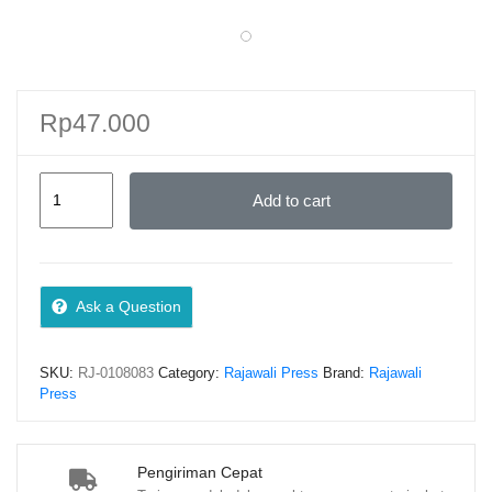
Rp
47.000
Pemerintahan
Add to cart
Daerah
di
Indonesia,
Inggris,
Ask a Question
Prancis,
dan
SKU:
RJ-0108083
Category:
Rajawali Press
Brand:
Rajawali
Belanda:
Press
Suatu
Kajian
Perbandingan
Pengiriman Cepat