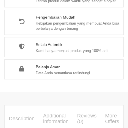
Terima produk dalam waktu yang sangat singkat.
–
Dr.
Dian
Pengembalian Mudah
Kebijakan pengembalian yang membuat Anda bisa
Bakti
berbelanja dengan tenang
Setiawan,
S.H.
Selalu Autentik
quantity
Kami hanya menjual produk yang 100% asli.
Belanja Aman
Data Anda senantiasa terlindungi.
Additional
Reviews
More
Description
information
(0)
Offers