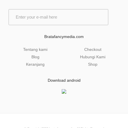
E
m
a
i
l
Bratafancymedia.com
*
Tentang kami
Checkout
Blog
Hubungi Kami
Keranjang
Shop
Download android