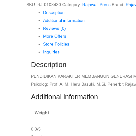
SKU:
RJ-0108430
Category:
Rajawali Press
Brand:
Rajaw
MUDA
Description
YANG
Additional information
CERDAS,
Reviews (0)
BERKARAKTER
More Offers
DAN
Store Policies
KOMPETITIF
Inquiries
DI
ERA
Description
REVOLUSI
PENDIDIKAN KARAKTER MEMBANGUN GENERASI MUDA
INDUSTRI
Psikolog; Prof. A. M. Heru Basuki, M.Si. Penerbit Rajaw
4.0
–
Additional information
Prof.
Dr.
Weight
Seto
Mulyadi
0.0
/5
quantity