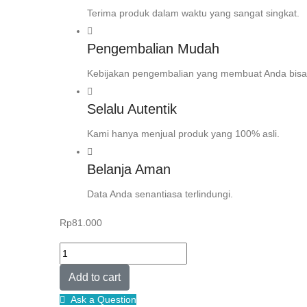
Terima produk dalam waktu yang sangat singkat.
Pengembalian Mudah
Kebijakan pengembalian yang membuat Anda bisa
Selalu Autentik
Kami hanya menjual produk yang 100% asli.
Belanja Aman
Data Anda senantiasa terlindungi.
Rp
81.000
PENDIDIKAN
KARAKTER
Add to cart
MEMBANGUN
Ask a Question
GENERASI