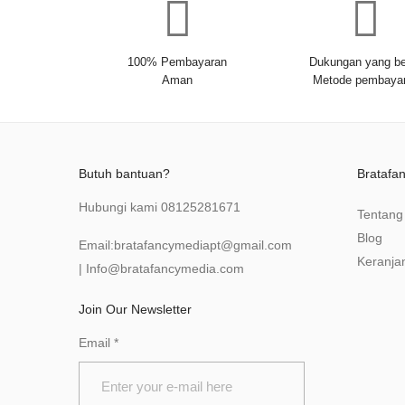
100% Pembayaran
Dukungan yang be
Aman
Metode pembaya
Butuh bantuan?
Bratafa
Hubungi kami
08125281671
Tentang
Blog
Email:
bratafancymediapt@gmail.com
Keranja
|
Info@bratafancymedia
.com
Join Our Newsletter
Email
*