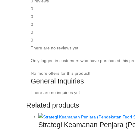
0 reviews
0
0
0
0
0
There are no reviews yet.
Only logged in customers who have purchased this pro
No more offers for this product!
General Inquiries
There are no inquiries yet.
Related products
Strategi Keamanan Penjara (P