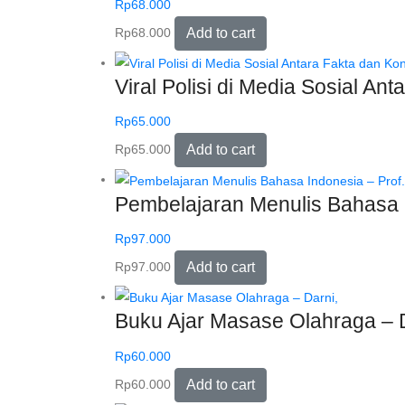
Rp
68.000
Rp
68.000
Add to cart
Viral Polisi di Media Sosial An
Rp
65.000
Rp
65.000
Add to cart
Pembelajaran Menulis Bahasa In
Rp
97.000
Rp
97.000
Add to cart
Buku Ajar Masase Olahraga – D
Rp
60.000
Rp
60.000
Add to cart