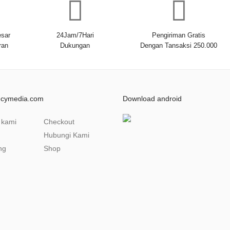
sar
24Jam/7Hari
Pengiriman Gratis
ran
Dukungan
Dengan Tansaksi 250.000
ncymedia.com
Download android
 kami
Checkout
Hubungi Kami
ng
Shop