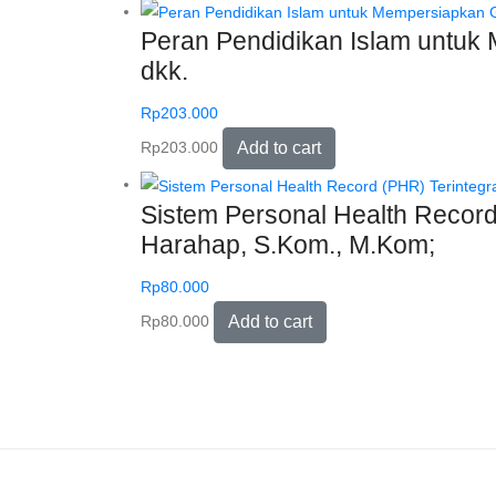
Peran Pendidikan Islam untuk 
dkk.
Rp
203.000
Rp
203.000
Add to cart
Sistem Personal Health Record 
Harahap, S.Kom., M.Kom;
Rp
80.000
Rp
80.000
Add to cart