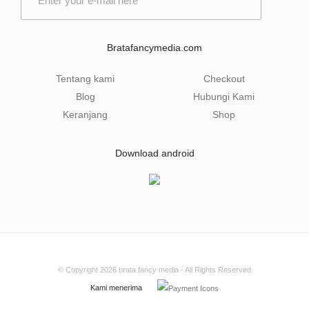
m
a
i
l
Bratafancymedia.com
*
Tentang kami
Checkout
Blog
Hubungi Kami
Keranjang
Shop
Download android
© Copyright 2026
brata fancy media
- All Rights Reserved
Kami menerima