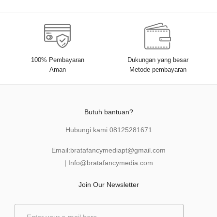
100% Pembayaran
Dukungan yang besar
Aman
Metode pembayaran
Butuh bantuan?
Hubungi kami
08125281671
Email:
bratafancymediapt@gmail.com
|
Info@bratafancymedia
.com
Join Our Newsletter
E