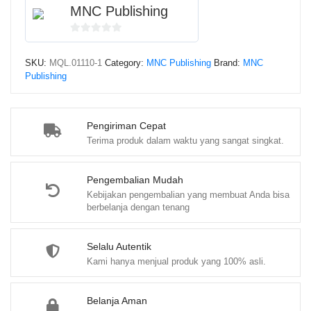
MNC Publishing
0
o
SKU:
MQL.01110-1
Category:
MNC Publishing
Brand:
MNC
u
Publishing
t
o
f
Pengiriman Cepat
5
Terima produk dalam waktu yang sangat singkat.
Pengembalian Mudah
Kebijakan pengembalian yang membuat Anda bisa
berbelanja dengan tenang
Selalu Autentik
Kami hanya menjual produk yang 100% asli.
Belanja Aman