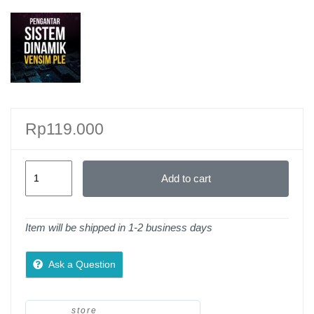
Rp
119.000
Pengantar
Add to cart
Sistem
Dinamik
Dengan
Item will be shipped in 1-2 business days
Vensim
PLE
Ask a Question
quantity
store