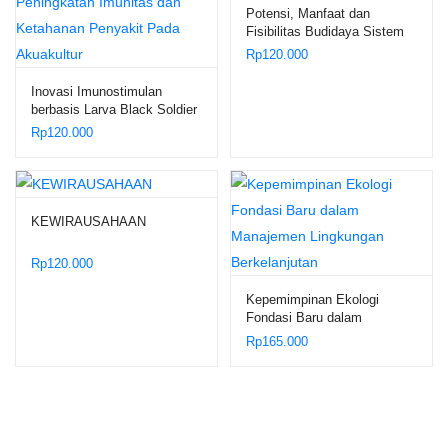
Potensi, Manfaat dan
Fisibilitas Budidaya Sistem
Bioflok
Rp
120.000
Inovasi Imunostimulan
berbasis Larva Black Soldier
Fly (Hermetia illucens) untuk
Rp
120.000
Peningkatan Imunitas dan
Ketahanan Penyakit Pada
Akuakultur
KEWIRAUSAHAAN
Rp
120.000
Kepemimpinan Ekologi
Fondasi Baru dalam
Manajemen Lingkungan
Rp
165.000
Berkelanjutan