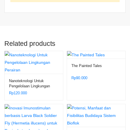
Related products
The Painted Tales
Rp
90.000
Nanoteknologi Untuk
Pengelolaan Lingkungan
Perairan
Rp
120.000