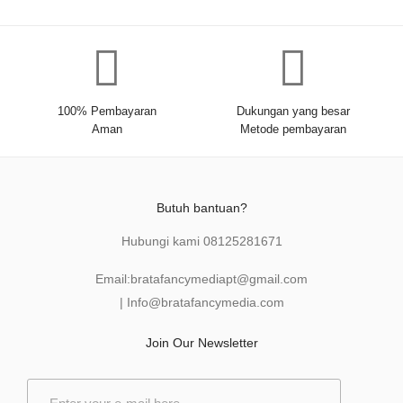
100% Pembayaran
Dukungan yang besar
Aman
Metode pembayaran
Butuh bantuan?
Hubungi kami
08125281671
Email:
bratafancymediapt@gmail.com
|
Info@bratafancymedia
.com
Join Our Newsletter
E