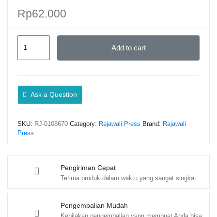
Rp
62.000
PENGETAHUAN
Add to cart
PATISERI
DAN
BAKERI
–
Ask a Question
ADRIANA
APRILIA,
SKU:
RJ-0108670
Category:
Rajawali Press
Brand:
Rajawali
AGUNG
Press
HARIANTO,
DAN
JOSEPHINE
Pengiriman Cepat
Terima produk dalam waktu yang sangat singkat.
quantity
Pengembalian Mudah
Kebijakan pengembalian yang membuat Anda bisa