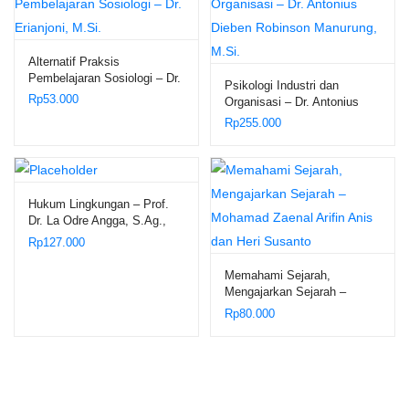
Alternatif Praksis
Pembelajaran Sosiologi – Dr.
Psikologi Industri dan
Erianjoni, M.Si.
Rp
53.000
Organisasi – Dr. Antonius
Dieben Robinson Manurung,
Rp
255.000
M.Si.
Hukum Lingkungan – Prof.
Dr. La Odre Angga, S.Ag.,
S.H., M.Hum.
Rp
127.000
Memahami Sejarah,
Mengajarkan Sejarah –
Mohamad Zaenal Arifin Anis
Rp
80.000
dan Heri Susanto