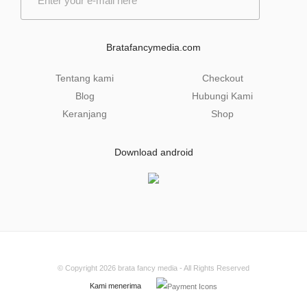
m
a
i
l
Bratafancymedia.com
*
Tentang kami
Checkout
Blog
Hubungi Kami
Keranjang
Shop
Download android
© Copyright 2026
brata fancy media
- All Rights Reserved
Kami menerima