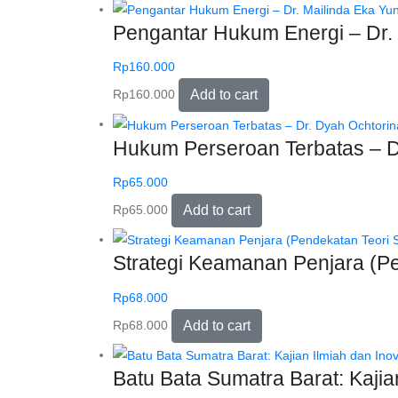
Pengantar Hukum Energi – Dr. M
Rp
160.000
Rp
160.000
Add to cart
Hukum Perseroan Terbatas – Dr
Rp
65.000
Rp
65.000
Add to cart
Strategi Keamanan Penjara (P
Rp
68.000
Rp
68.000
Add to cart
Batu Bata Sumatra Barat: Kajian