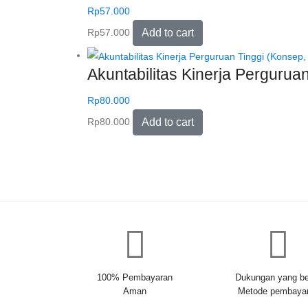
Rp
57.000
Rp
57.000
Add to cart
Akuntabilitas Kinerja Perguruan
Rp
80.000
Rp
80.000
Add to cart
100% Pembayaran
Dukungan yang be
Aman
Metode pembaya