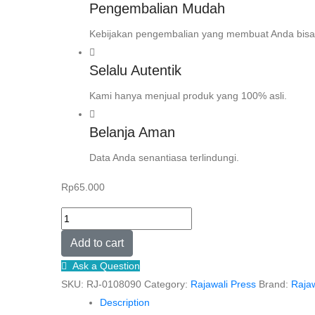
Pengembalian Mudah
Kebijakan pengembalian yang membuat Anda bisa
Selalu Autentik
Kami hanya menjual produk yang 100% asli.
Belanja Aman
Data Anda senantiasa terlindungi.
Rp
65.000
Perkembangan
dan
Add to cart
Praktik
Ask a Question
Jaminan
SKU:
RJ-0108090
Category:
Rajawali Press
Brand:
Rajaw
Fidusia:
Description
Dilengkapi