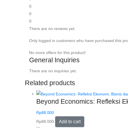
0
0
0
There are no reviews yet.
Only logged in customers who have purchased this pro
No more offers for this product!
General Inquiries
There are no inquiries yet.
Related products
Beyond Economics: Refleksi Ek
Rp
88.000
Rp
88.000
Add to cart