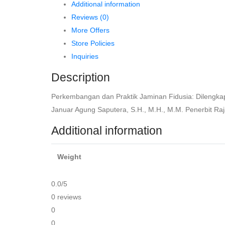
Additional information
Ulasan
Reviews (0)
Berbagai
More Offers
Putusan
Store Policies
Mahkamah
Inquiries
Konstitusi
Terkait
Description
Jaminan
Perkembangan dan Praktik Jaminan Fidusia: Dilengkapi
Fidusia
Januar Agung Saputera, S.H., M.H., M.M. Penerbit Raj
–
Dr.
Additional information
Rio
Christiawan,
Weight
S.H.,
quantity
0.0
/5
0 reviews
0
0