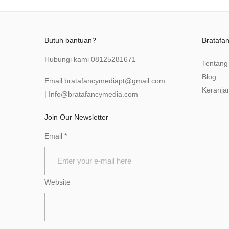
Butuh bantuan?
Bratafa
Hubungi kami
08125281671
Tentang
Blog
Email:
bratafancymediapt@gmail.com
Keranja
|
Info@bratafancymedia
.com
Join Our Newsletter
Email
*
Website