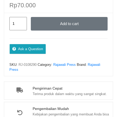
Rp
70.000
PINTAR
Add to cart
MENULIS
AKSARA
ETANG
–
Ask a Question
Prof.
Dr.
SKU:
RJ-0108290
Category:
Rajawali Press
Brand:
Rajawali
Ermanto,
Press
S.Pd.,
M.Hum.
(PO)
Pengiriman Cepat
Terima produk dalam waktu yang sangat singkat.
quantity
Pengembalian Mudah
Kebijakan pengembalian yang membuat Anda bisa