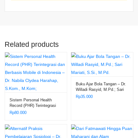
Related products
Buku Ajar Bola Tangan – Dr.
Willadi Rasyid, M.Pd.; Sari
Mariati, S.Si., M.Pd.
Rp
35.000
Sistem Personal Health
Record (PHR) Terintegrasi
dan Berbasis Mobile di
Rp
80.000
Indonesia – Dr. Nabila Clydea
Harahap, S.Kom., M.Kom;