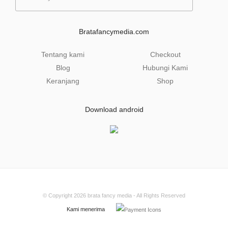
a
i
l
Bratafancymedia.com
*
Tentang kami
Checkout
Blog
Hubungi Kami
Keranjang
Shop
Download android
© Copyright 2026
brata fancy media
- All Rights Reserved
Kami menerima