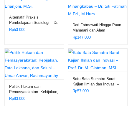
Alternatif Praksis
Pembelajaran Sosiologi – Dr.
Dari Fatmawati Hingga Puan
Erianjoni, M.Si.
Rp
53.000
Maharani dan Alam
Minangkabau – Dr. Siti
Rp
147.000
Fatimah M.Pd., M.Hum.
Batu Bata Sumatra Barat:
Kajian Ilmiah dan Inovasi –
Politik Hukum dan
Prof. Dr. M. Giatman, MSI
Rp
57.000
Pemasyarakatan: Kebijakan,
Tata Laksana, dan Solusi –
Rp
83.000
Umar Anwar; Rachmayanthy