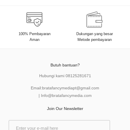
100% Pembayaran
Dukungan yang besar
Aman
Metode pembayaran
Butuh bantuan?
Hubungi kami
08125281671
Email:
bratafancymediapt@gmail.com
|
Info@bratafancymedia
.com
Join Our Newsletter
E
m