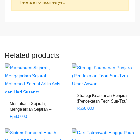
There are no inquiries yet.
Related products
Strategi Keamanan Penjara
(Pendekatan Teori Sun-Tzu)
Memahami Sejarah,
– Umar Anwar
Rp
68.000
Mengajarkan Sejarah –
Mohamad Zaenal Arifin Anis
Rp
80.000
dan Heri Susanto