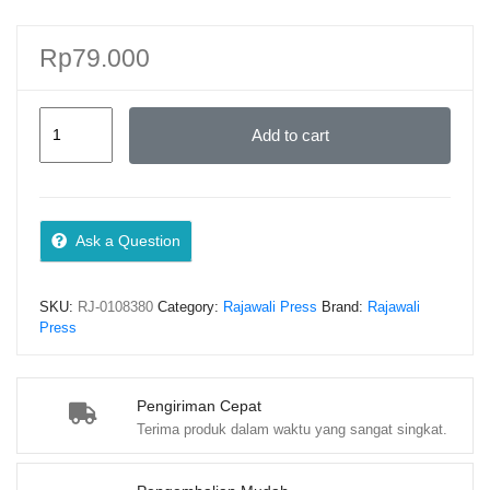
Rp
79.000
SEMIOTIKA
Add to cart
ETOS
KERJA
PERSPEKTIF
AL-
Ask a Question
QUR’AN
–
SKU:
RJ-0108380
Category:
Rajawali Press
Brand:
Rajawali
Prof.
Press
Dr.
Mardan,
M.
Pengiriman Cepat
Terima produk dalam waktu yang sangat singkat.
Ag.
(PO)