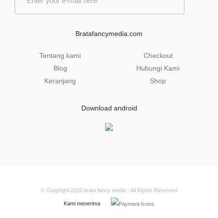
m
a
i
l
Bratafancymedia.com
*
Tentang kami
Checkout
Blog
Hubungi Kami
Keranjang
Shop
Download android
© Copyright 2026
brata fancy media
- All Rights Reserved
Kami menerima