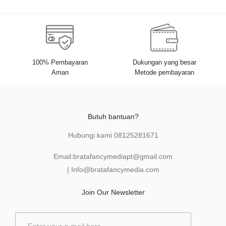
100% Pembayaran
Dukungan yang besar
Aman
Metode pembayaran
Butuh bantuan?
Hubungi kami
08125281671
Email:
bratafancymediapt@gmail.com
|
Info@bratafancymedia
.com
Join Our Newsletter
E