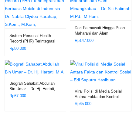
Dari Fatmawati Hingga Puan
Maharani dan Alam
Sistem Personal Health
Minangkabau – Dr. Siti
Rp
147.000
Record (PHR) Terintegrasi
Fatimah M.Pd., M.Hum.
dan Berbasis Mobile di
Rp
80.000
Indonesia – Dr. Nabila Clydea
Harahap, S.Kom., M.Kom;
Biografi Sahabat Abdullah
Bin Umar – Dr. Hj. Hartati,
Viral Polisi di Media Sosial
M.A.
Rp
67.000
Antara Fakta dan Kontrol
Sosial – Edi Saputra
Rp
65.000
Hasibuan