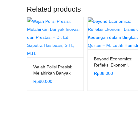
Related products
Beyond Economics:
Refleksi Ekonomi,
Wajah Polisi Presisi:
Bisnis dan Keuangan
Melahirkan Banyak
Rp
88.000
dalam Bingkai Al-
Inovasi dan Prestasi –
Rp
90.000
Qur’an – M. Luthfi
Dr. Edi Saputra
Hamidi
Hasibuan, S.H., M.H.