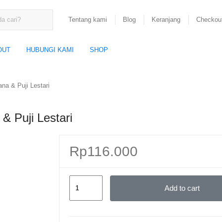
Tentang kami
Blog
Keranjang
Checkou
OUT
HUBUNGI KAMI
SHOP
na & Puji Lestari
& Puji Lestari
Rp
116.000
Teori
Add to cart
Komunikasi
–
Poppy