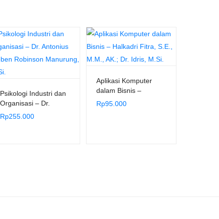
Aplikasi Komputer
dalam Bisnis –
Psikologi Industri dan
Halkadri Fitra, S.E.,
Organisasi – Dr.
Rp
95.000
M.M., AK.; Dr. Idris,
Antonius Dieben
Rp
255.000
M.Si.
Robinson Manurung,
M.Si.