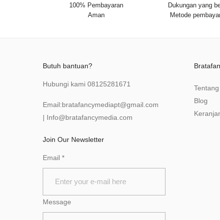
100% Pembayaran
Dukungan yang be
Aman
Metode pembaya
Butuh bantuan?
Bratafa
Hubungi kami
08125281671
Tentang
Blog
Email:
bratafancymediapt@gmail.com
Keranja
|
Info@bratafancymedia
.com
Join Our Newsletter
Email
*
Message