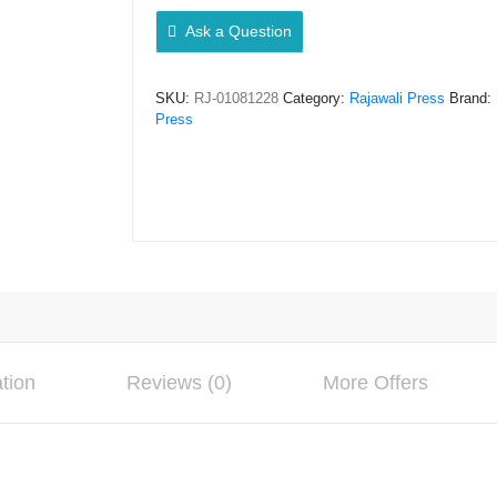
Ruliana
Ask a Question
&
Puji
SKU:
RJ-01081228
Category:
Rajawali Press
Brand:
Lestari
Press
quantity
ation
Reviews (0)
More Offers