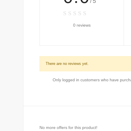
/5
0 reviews
There are no reviews yet.
Only logged in customers who have purcha
No more offers for this product!