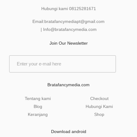
Hubungi kami
08125281671
Email:
bratafancymediapt@gmail.com
|
Info@bratafancymedia
.com
Join Our Newsletter
E
m
a
i
l
Bratafancymedia.com
*
Tentang kami
Checkout
Blog
Hubungi Kami
Keranjang
Shop
Download android