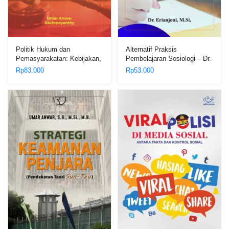
Politik Hukum dan
Alternatif Praksis
Pemasyarakatan: Kebijakan,
Pembelajaran Sosiologi – Dr.
Tata Laksana, dan Solusi –
Erianjoni, M.Si.
Rp
83.000
Rp
53.000
Umar Anwar; Rachmayanthy