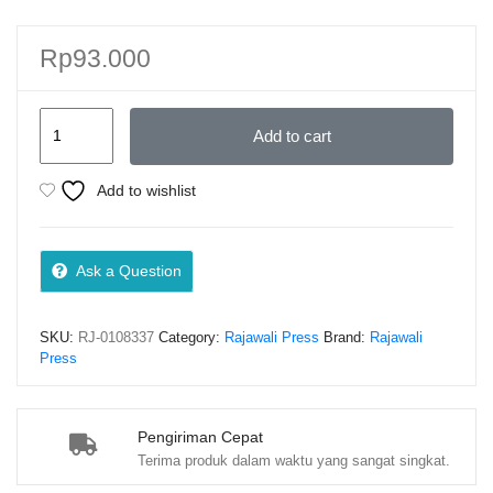
Rp
93.000
TEORI
Add to cart
KONSTITUSI:
Sejarah,
Add to wishlist
Teori,
dan
Perubahan
Ask a Question
Konstitusi
–
SKU:
RJ-0108337
Category:
Rajawali Press
Brand:
Rajawali
Dr.
Press
Taufiqurohman
Syahuri,
S.H.,
Pengiriman Cepat
Terima produk dalam waktu yang sangat singkat.
M.H.