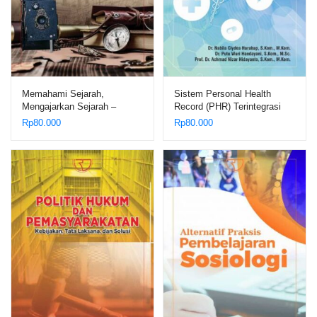
Memahami Sejarah,
Sistem Personal Health
Mengajarkan Sejarah –
Record (PHR) Terintegrasi
Mohamad Zaenal Arifin Anis
dan Berbasis Mobile di
Rp
80.000
Rp
80.000
dan Heri Susanto
Indonesia – Dr. Nabila Clydea
Harahap, S.Kom., M.Kom;