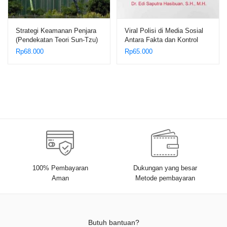
Strategi Keamanan Penjara
Viral Polisi di Media Sosial
(Pendekatan Teori Sun-Tzu)
Antara Fakta dan Kontrol
– Umar Anwar
Sosial – Edi Saputra
Rp
68.000
Rp
65.000
Hasibuan
100% Pembayaran
Dukungan yang besar
Aman
Metode pembayaran
Butuh bantuan?