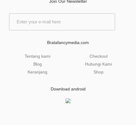
Join Our Newsletter
E
m
a
i
l
Bratafancymedia.com
*
Tentang kami
Checkout
Blog
Hubungi Kami
Keranjang
Shop
Download android