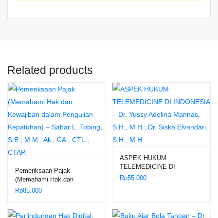
Related products
ASPEK HUKUM
TELEMEDICINE DI
Pemeriksaan Pajak
INDONESIA – Dr. Yussy
Rp
55.000
(Memahami Hak dan
Adelina Mannas, S.H., M.H.;
Kewajiban dalam Pengujian
Rp
85.000
Dr. Siska Elvandari, S.H.,
Kepatuhan) – Sabar L.
M.H.
Tobing, S.E., M.M., Ak., CA.,
CTL., CTAP.