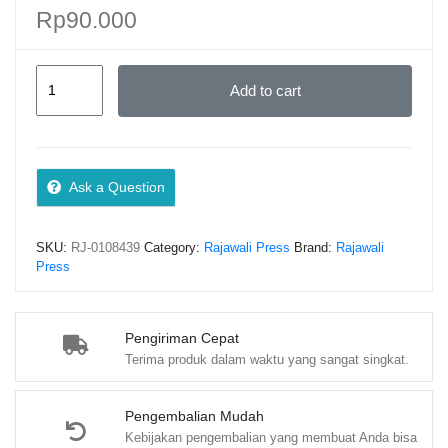
Rp
90.000
UPACARA
Add to cart
TRADISI
DAN
KULINER
MINANGKABAU
Ask a Question
–
Dr.
SKU:
RJ-0108439
Category:
Rajawali Press
Brand:
Rajawali
Elida,
Press
M.Pd.
quantity
Pengiriman Cepat
Terima produk dalam waktu yang sangat singkat.
Pengembalian Mudah
Kebijakan pengembalian yang membuat Anda bisa