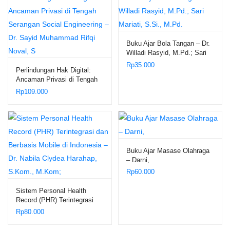
Buku Ajar Bola Tangan – Dr.
Willadi Rasyid, M.Pd.; Sari
Mariati, S.Si., M.Pd.
Rp
35.000
Perlindungan Hak Digital:
Ancaman Privasi di Tengah
Serangan Social Engineering
Rp
109.000
– Dr. Sayid Muhammad Rifqi
Noval, S
Buku Ajar Masase Olahraga
– Darni,
Rp
60.000
Sistem Personal Health
Record (PHR) Terintegrasi
dan Berbasis Mobile di
Rp
80.000
Indonesia – Dr. Nabila Clydea
Harahap, S.Kom., M.Kom;