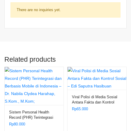
There are no inquiries yet.
Related products
Viral Polisi di Media Sosial
Antara Fakta dan Kontrol
Sosial – Edi Saputra
Rp
65.000
Sistem Personal Health
Hasibuan
Record (PHR) Terintegrasi
dan Berbasis Mobile di
Rp
80.000
Indonesia – Dr. Nabila Clydea