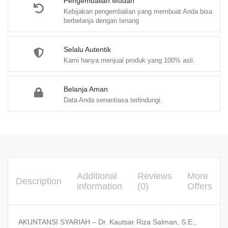
CPA.
Pengembalian Mudah
Kebijakan pengembalian yang membuat Anda bisa
(Aust.)
berbelanja dengan tenang
quantity
Selalu Autentik
Kami hanya menjual produk yang 100% asli.
Belanja Aman
Data Anda senantiasa terlindungi.
Additional
Reviews
More
Description
information
(0)
Offers
AKUNTANSI SYARIAH – Dr. Kautsar Riza Salman, S.E.,