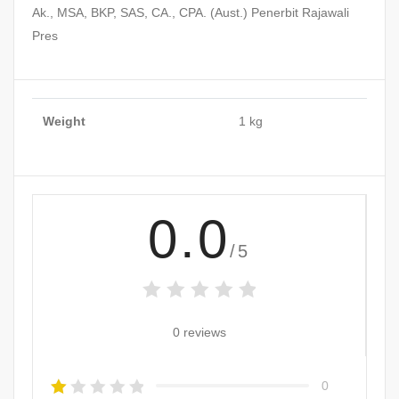
Ak., MSA, BKP, SAS, CA., CPA. (Aust.) Penerbit Rajawali
Pres
Weight
1 kg
0.0
/5
0 reviews
0