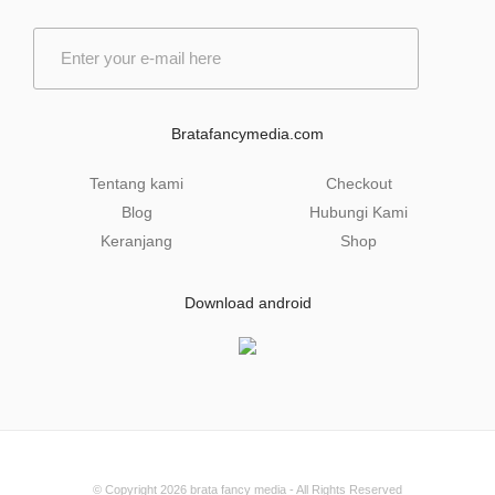
E
m
a
i
l
Bratafancymedia.com
*
Tentang kami
Checkout
Blog
Hubungi Kami
Keranjang
Shop
Download android
© Copyright 2026
brata fancy media
- All Rights Reserved