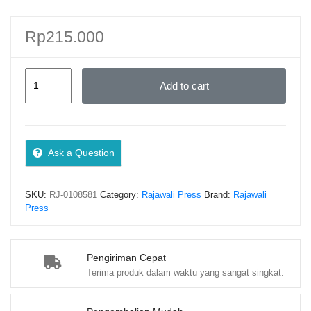
Rp
215.000
AKUNTANSI
Add to cart
SYARIAH
–
Dr.
Kautsar
Ask a Question
Riza
Salman,
SKU:
RJ-0108581
Category:
Rajawali Press
Brand:
Rajawali
S.E.,
Press
Ak.,
MSA,
BKP,
Pengiriman Cepat
Terima produk dalam waktu yang sangat singkat.
SAS,
CA.,