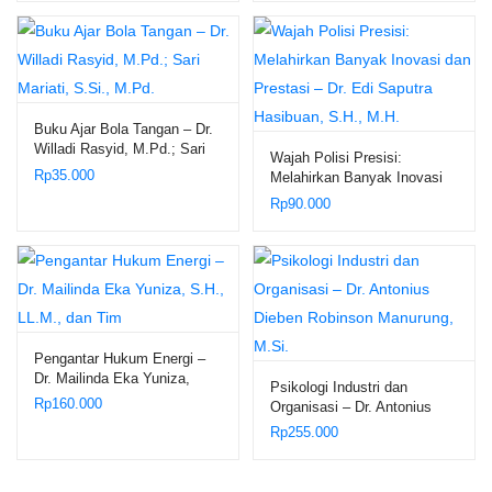
Harahap, S.Kom., M.Kom;
Buku Ajar Bola Tangan – Dr.
Willadi Rasyid, M.Pd.; Sari
Wajah Polisi Presisi:
Mariati, S.Si., M.Pd.
Rp
35.000
Melahirkan Banyak Inovasi
dan Prestasi – Dr. Edi
Rp
90.000
Saputra Hasibuan, S.H.,
M.H.
Pengantar Hukum Energi –
Dr. Mailinda Eka Yuniza,
Psikologi Industri dan
S.H., LL.M., dan Tim
Rp
160.000
Organisasi – Dr. Antonius
Dieben Robinson Manurung,
Rp
255.000
M.Si.