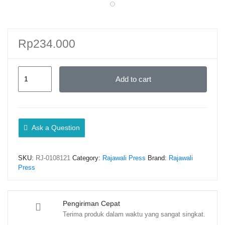
Rp
234.000
DEMOKRASI
Add to cart
SEBAGAI
TANGGUNG
JAWAB
Menjaga
Ask a Question
Demokrasi
Indonesia
SKU:
RJ-0108121
Category:
Rajawali Press
Brand:
Rajawali
dari
Press
Keterpurukan
–
Muhammad
Pengiriman Cepat
Terima produk dalam waktu yang sangat singkat.
A.