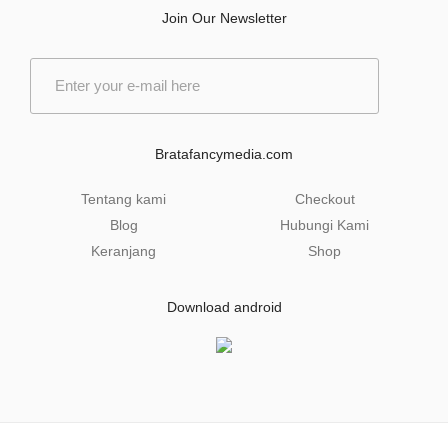
Join Our Newsletter
E
m
a
i
l
Bratafancymedia.com
*
Tentang kami
Checkout
Blog
Hubungi Kami
Keranjang
Shop
Download android