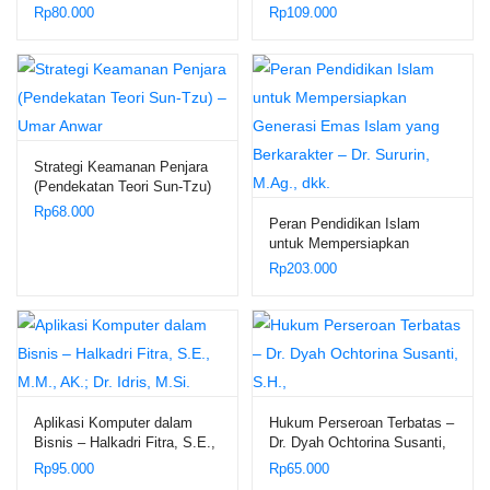
dan Berbasis Mobile di
Serangan Social Engineering
Rp
80.000
Rp
109.000
Indonesia – Dr. Nabila Clydea
– Dr. Sayid Muhammad Rifqi
Harahap, S.Kom., M.Kom;
Noval, S
Strategi Keamanan Penjara
(Pendekatan Teori Sun-Tzu)
– Umar Anwar
Rp
68.000
Peran Pendidikan Islam
untuk Mempersiapkan
Generasi Emas Islam yang
Rp
203.000
Berkarakter – Dr. Sururin,
M.Ag., dkk.
Aplikasi Komputer dalam
Hukum Perseroan Terbatas –
Bisnis – Halkadri Fitra, S.E.,
Dr. Dyah Ochtorina Susanti,
M.M., AK.; Dr. Idris, M.Si.
S.H.,
Rp
95.000
Rp
65.000