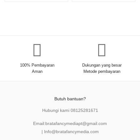
100% Pembayaran
Dukungan yang besar
Aman
Metode pembayaran
Butuh bantuan?
Hubungi kami
08125281671
Email:
bratafancymediapt@gmail.com
|
Info@bratafancymedia
.com