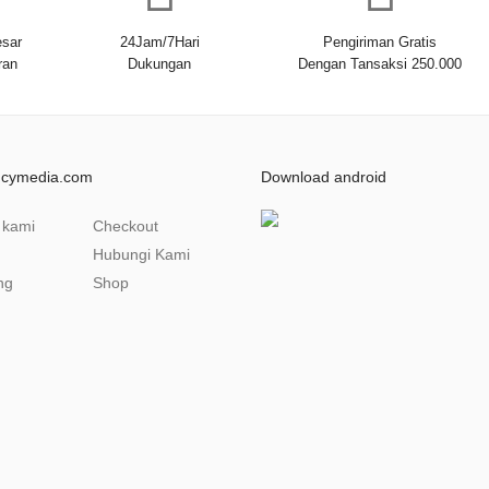
sar
24Jam/7Hari
Pengiriman Gratis
ran
Dukungan
Dengan Tansaksi 250.000
ncymedia.com
Download android
 kami
Checkout
Hubungi Kami
ng
Shop