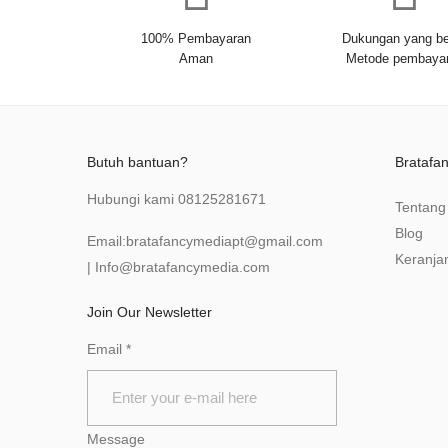
100% Pembayaran
Dukungan yang be
Aman
Metode pembaya
Butuh bantuan?
Bratafa
Hubungi kami
08125281671
Tentang
Blog
Email:
bratafancymediapt@gmail.com
Keranja
|
Info@bratafancymedia
.com
Join Our Newsletter
Email
*
Message