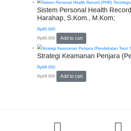
Sistem Personal Health Record 
Harahap, S.Kom., M.Kom;
Rp
80.000
Rp
80.000
Add to cart
Strategi Keamanan Penjara (P
Rp
68.000
Rp
68.000
Add to cart