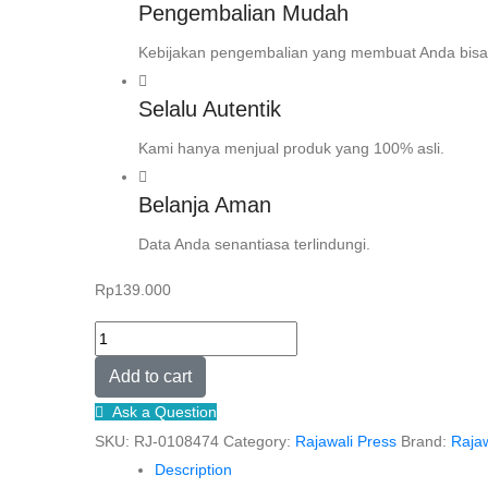
Pengembalian Mudah
Kebijakan pengembalian yang membuat Anda bisa
Selalu Autentik
Kami hanya menjual produk yang 100% asli.
Belanja Aman
Data Anda senantiasa terlindungi.
Rp
139.000
EPISTEMOLOGI
PEMAHAMAN
Add to cart
HADIS
Ask a Question
DI
SKU:
RJ-0108474
Category:
Rajawali Press
Brand:
Rajaw
PESANTREN
Description
SALAFIYAH