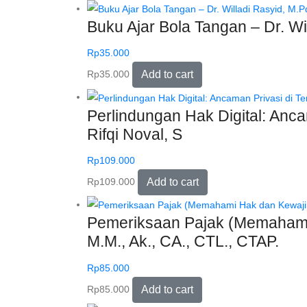
Buku Ajar Bola Tangan – Dr. Will
Rp
35.000
Rp
35.000
Add to cart
Perlindungan Hak Digital: Anc
Rifqi Noval, S
Rp
109.000
Rp
109.000
Add to cart
Pemeriksaan Pajak (Memahami 
M.M., Ak., CA., CTL., CTAP.
Rp
85.000
Rp
85.000
Add to cart