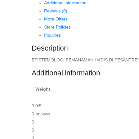
Additional information
DAN
Reviews (0)
KHALAFIYAH
More Offers
CIREBON
Store Policies
–
Inquiries
Dr.
Hj.
Description
Umayah,
EPISTEMOLOGI PEMAHAMAN HADIS DI PESANTREN SAL
M.Ag.
quantity
Additional information
Weight
0.0
/5
0 reviews
0
0
0