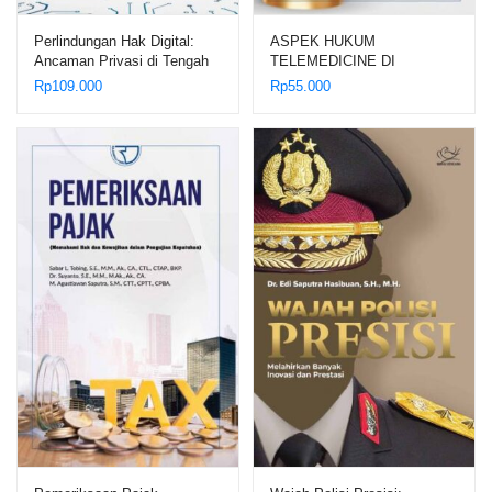
Perlindungan Hak Digital:
ASPEK HUKUM
Ancaman Privasi di Tengah
TELEMEDICINE DI
Serangan Social Engineering
INDONESIA – Dr. Yussy
Rp
109.000
Rp
55.000
– Dr. Sayid Muhammad Rifqi
Adelina Mannas, S.H., M.H.;
Noval, S
Dr. Siska Elvandari, S.H.,
M.H.