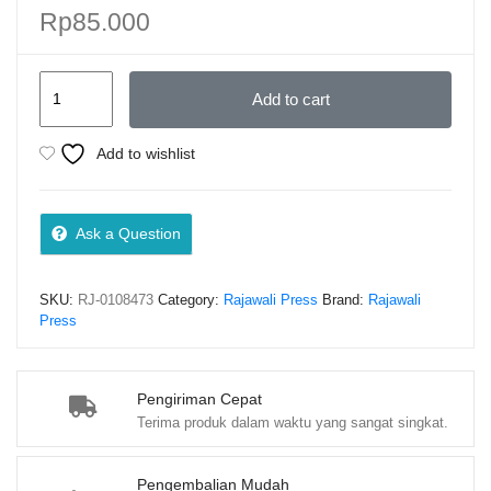
Rp
85.000
SPA
Add to cart
AND
BODY
Add to wishlist
TREATMENT
–
Dr.
Ask a Question
Ni
Ketut
SKU:
RJ-0108473
Category:
Rajawali Press
Brand:
Rajawali
Widiartini,
Press
S.Pd.,
M.Pd.
(PO)
Pengiriman Cepat
Terima produk dalam waktu yang sangat singkat.
quantity
Pengembalian Mudah