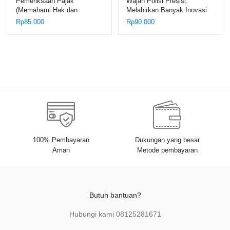
Pemeriksaan Pajak
Wajah Polisi Presisi:
(Memahami Hak dan
Melahirkan Banyak Inovasi
Kewajiban dalam Pengujian
dan Prestasi – Dr. Edi
Rp
85.000
Rp
90.000
Kepatuhan) – Sabar L.
Saputra Hasibuan, S.H.,
Tobing, S.E., M.M., Ak., CA.,
M.H.
CTL., CTAP.
100% Pembayaran
Dukungan yang besar
Aman
Metode pembayaran
Butuh bantuan?
Hubungi kami
08125281671