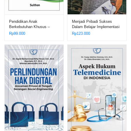
Pendidikan Anak
Menjadi Pribadi Sukses
Berkebutuhan Khusus –
Dalam Belajar Implementasi
Sulthon
Konsep Belajar Efektif
Rp
99.000
Rp
123.000
Menurut al-Zarnuji dalam
Lingkungan Pondok
Pesantren – Dr. H. Maslani,
M.Ag.