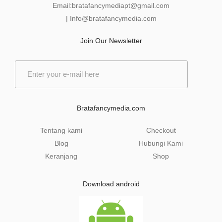
Email:
bratafancymediapt@gmail.com
|
Info@bratafancymedia
.com
Join Our Newsletter
E
m
a
i
l
Bratafancymedia.com
*
Tentang kami
Checkout
Blog
Hubungi Kami
Keranjang
Shop
Download android