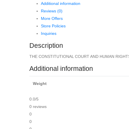
Additional information
PROTECTION
Reviews (0)
IN
More Offers
INDONESIA
Store Policies
–
Inquiries
I
D.
Description
G.
THE CONSTITUTIONAL COURT AND HUMAN RIGHTS PRO
PALGUNA
;
Additional information
SALDI
ISRA
Weight
;
PAN
0.0
/5
MOHAMAD
0 reviews
FAIZ
0
quantity
0
0