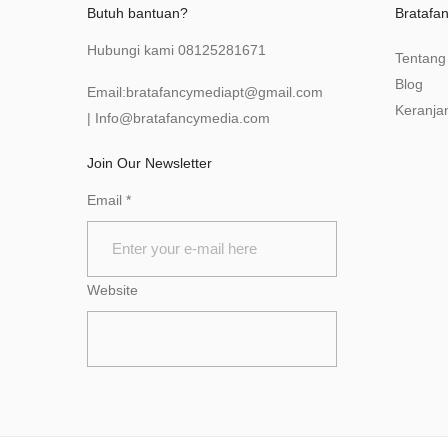
Butuh bantuan?
Bratafa
Hubungi kami
08125281671
Tentang
Blog
Email:
bratafancymediapt@gmail.com
Keranja
|
Info@bratafancymedia
.com
Join Our Newsletter
Email
*
Website