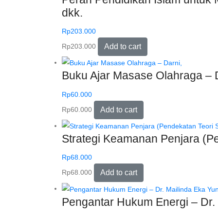
dkk.
Rp
203.000
Rp
203.000
Add to cart
Buku Ajar Masase Olahraga – D
Rp
60.000
Rp
60.000
Add to cart
Strategi Keamanan Penjara (P
Rp
68.000
Rp
68.000
Add to cart
Pengantar Hukum Energi – Dr. M