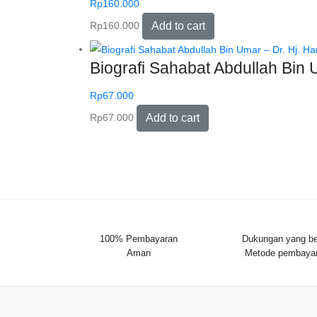
Rp
160.000
Rp
160.000
Add to cart
Biografi Sahabat Abdullah Bin U
Rp
67.000
Rp
67.000
Add to cart
100% Pembayaran
Dukungan yang be
Aman
Metode pembaya