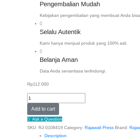
Pengembalian Mudah
Kebijakan pengembalian yang membuat Anda bisa
Selalu Autentik
Kami hanya menjual produk yang 100% asli.
Belanja Aman
Data Anda senantiasa terlindungi.
Rp
112.000
THE
CONSTITUTIONAL
Add to cart
COURT
Ask a Question
AND
SKU:
RJ-0108419
Category:
Rajawali Press
Brand:
Rajaw
HUMAN
Description
RIGHTS