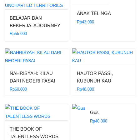
ANAK TELINGA
BELAJAR DAN
Rp
43.000
BEKERJA: A JOURNEY
ACROSS THE
Rp
55.000
UNCHARTED
TERRITORIES
NAHRISYAH: KILAU
HAUTOR PASSI,
DARI NEGERI PASAI
KUBUNUH KAU
Rp
60.000
Rp
48.000
Gus
Rp
40.000
THE BOOK OF
TALENTLESS WORDS