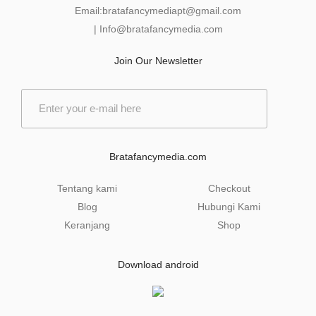
Email:
bratafancymediapt@gmail.com
|
Info@bratafancymedia
.com
Join Our Newsletter
E
m
a
i
l
Bratafancymedia.com
*
Tentang kami
Checkout
Blog
Hubungi Kami
Keranjang
Shop
Download android