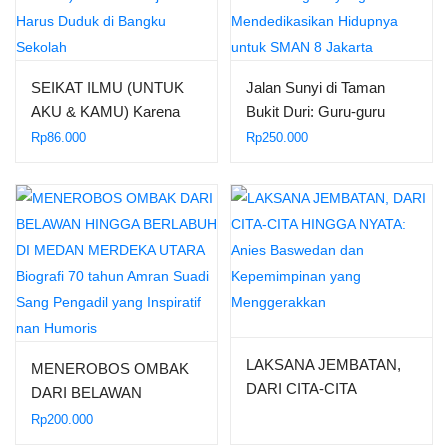
SEIKAT ILMU (UNTUK
Jalan Sunyi di Taman
AKU & KAMU) Karena
Bukit Duri: Guru-guru
Belajar tak Harus Duduk
yang Mendedikasikan
Rp
86.000
Rp
250.000
di Bangku Sekolah
Hidupnya untuk SMAN 8
Jakarta
LAKSANA JEMBATAN,
MENEROBOS OMBAK
DARI CITA-CITA
DARI BELAWAN
HINGGA NYATA: Anies
HINGGA BERLABUH DI
Rp
200.000
Baswedan dan
MEDAN MERDEKA