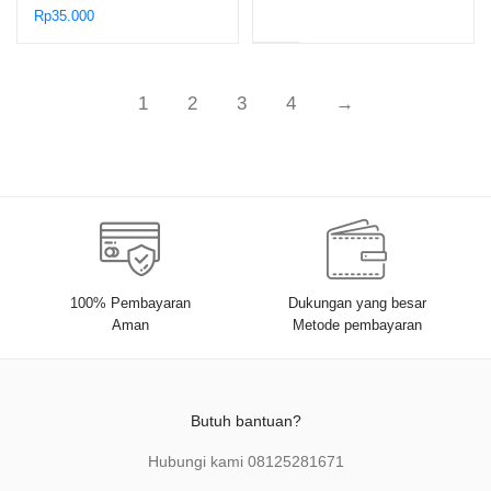
Rp
35.000
1
2
3
4
→
100% Pembayaran
Dukungan yang besar
Aman
Metode pembayaran
Butuh bantuan?
Hubungi kami
08125281671