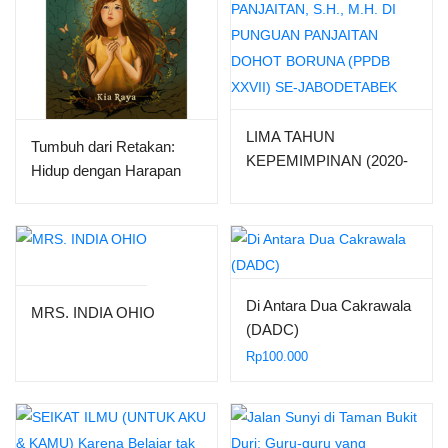
LIMA TAHUN
Tumbuh dari Retakan:
KEPEMIMPINAN (2020-
Hidup dengan Harapan
2025) ST. DR. (CAND)
TRIMEDYA PANJAITAN,
S.H., M.H. DI PUNGUAN
PANJAITAN DOHOT
BORUNA (PPDB XXVII)
SE-JABODETABEK
Di Antara Dua Cakrawala
MRS. INDIA OHIO
(DADC)
Rp
100.000