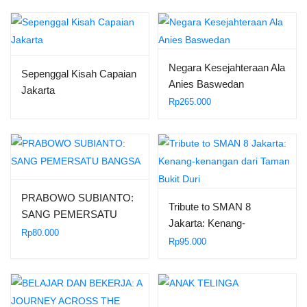
Kepemimpinan yang
UTARA Biografi 70 tahun
Menggerakkan
Amran Suadi Sang
Pengadil yang Inspiratif
nan Humoris
Negara Kesejahteraan Ala
Sepenggal Kisah Capaian
Anies Baswedan
Jakarta
Rp
265.000
PRABOWO SUBIANTO:
Tribute to SMAN 8
SANG PEMERSATU
Jakarta: Kenang-
BANGSA
Rp
80.000
kenangan dari Taman
Rp
95.000
Bukit Duri